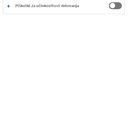
Piškotki za učinkovitost delovanja
OUR CAPITAL
We carefully manage inputs to our business,
focusing on preserving the resources available to
us:
Financial: shareholders’ equity, debt
Manufactured: plants, warehouses,
distribution centres
Human: employees, partners
Intellectual: brands, standards, processes,
corporate reputation