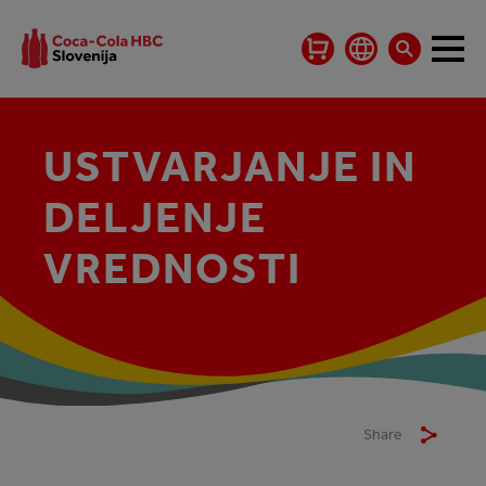
USTVARJANJE IN
DELJENJE
VREDNOSTI
Share