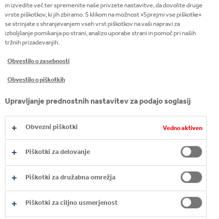
in izvedite več ter spremenite naše privzete nastavitve, da dovolite druge
poslovanja zagotavljata raznolike prodajne
vrste piškotkov, ki jih zbiramo. S klikom na možnost »Sprejmi vse piškotke«
kanale.
se strinjate s shranjevanjem vseh vrst piškotkov na vaši napravi za
Potrošniki: zadovoljevanje potreb potrošnikov
izboljšanje pomikanja po strani, analizo uporabe strani in pomoč pri naših
tržnih prizadevanjih.
s ponujanjem izbire in kakovosti ustvarja
prihodke ter prispeva k trajnostnem
Obvestilo o zasebnosti
poslovanju.
Obvestilo o piškotkih
Delničarji: zagotavljanje trajnostnih prihodkov
in dobičkov našim delničarjem ustvarja
Upravljanje prednostnih nastavitev za podajo soglasij
podporno delničarsko bazo.
Obvezni piškotki
Vedno aktiven
Piškotki za delovanje
Piškotki za družabna omrežja
Piškotki za ciljno usmerjenost