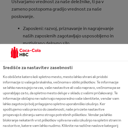
Ustvarjamo vrednost za naše deležnike, ti pa v
zameno postopoma gradijo vrednost za naše
poslovanje.
Zaposleni: razvoj, priznavanje in nagrajevanje
naših zaposlenih zagotavljajo usposobljeno in
motivirano delovno silo.
Družba The Coca–Cola Company: naložbe v
vodilne blagovne znamke in naše poslovanje z
brezhibno izvedbo na področju proizvodnje in
Središče za nastavitev zasebnosti
trgov so zagotovila uspešnega in
Ko obiščete katero koli spletno mesto, mesto lahko shrani ali pridobi
dolgoročnega partnerstva.
informacije iz vašega brskalnika, večinoma v obliki piškotkov. Te informacije
Skupnosti in okolje: obogatitev življenj
se lahko navezujejo na vas, vaše nastavitve ali vašo napravo, večinoma pa se
uporabljajo za to, da spletno mesto deluje v skladu z vašimi pričakovanji. Te
skupnosti, prispevanje k javnemu dobremu in
informacije običajno ne razkrivajo neposredno vaše identitete, vendar vam
varovanje okolja krepijo našo lokalno
lahko zagotovijo bolj prilagojeno spletno uporabniško izkušnjo. Ker
spoštujemo vašo pravico do zasebnosti, naše privzete nastavitve
prisotnost in zaupanje skupnosti.
prispevajo k zbiranju samo strogo potrebnih piškotkov. Vendar pa lahko
Poslovne stranke: podpiranje naših trgovskih
blokiranje nekaterih vrst piškotkov vpliva na vašo izkušnjo na spletni strani in
partnerjev in pomoč pri grajenju njihovega
na storitve, katere vam lahko nudimo. Kliknite na različne naslove kategorij