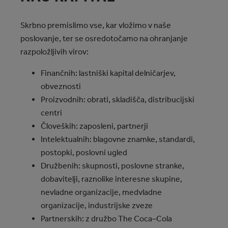
Skrbno premislimo vse, kar vložimo v naše
poslovanje, ter se osredotočamo na ohranjanje
razpoložljivih virov:
Finančnih: lastniški kapital delničarjev,
obveznosti
Proizvodnih: obrati, skladišča, distribucijski
centri
Človeških: zaposleni, partnerji
Intelektualnih: blagovne znamke, standardi,
postopki, poslovni ugled
Družbenih: skupnosti, poslovne stranke,
dobavitelji, raznolike interesne skupine,
nevladne organizacije, medvladne
organizacije, industrijske zveze
Partnerskih: z družbo The Coca–Cola