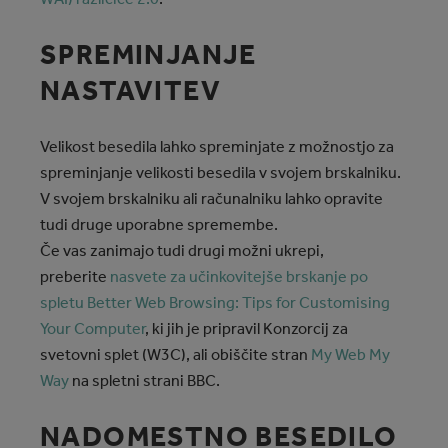
SPREMINJANJE
NASTAVITEV
Velikost besedila lahko spreminjate z možnostjo za
spreminjanje velikosti besedila v svojem brskalniku.
V svojem brskalniku ali računalniku lahko opravite
tudi druge uporabne spremembe.
Če vas zanimajo tudi drugi možni ukrepi,
preberite
nasvete za učinkovitejše brskanje po
spletu Better Web Browsing: Tips for Customising
Your Computer
, ki jih je pripravil Konzorcij za
svetovni splet (W3C), ali obiščite stran
My Web My
Way
na spletni strani BBC.
NADOMESTNO BESEDILO