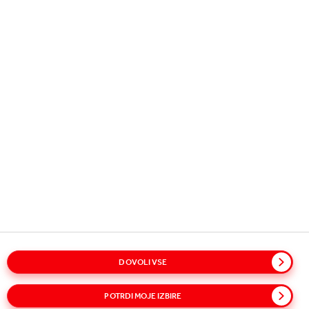
Copyright © 2026
Coca-Cola HBC.
All rights reserved.
NAŠE POSLOVANJE
KORISTNE INFORMACIJE
STIK Z NAMI
DOVOLI VSE
Slovar
Zemljevid strani
Politike
Obvestilo o zasebnosti
Politika o piškotkih
Pogoji uporabe
Dostopnost
POTRDI MOJE IZBIRE
Spregovorite z zaupanjem!