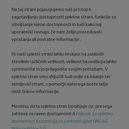
Na tej strani pojasnjujemo naš pristop k
zagotavljanju dostopnosti spletne strani, funkcije za
izboljšanje njene dostopnosti in tudi kako naj
uporabniki ravnajo, če nam želijo posredovati
vprašanja ali povratne informacije.
Po naši spletni strani lahko brskate na zaslonih
številnih različnih velikosti, velikost besedila pa lahko
spremenite in jo prilagodite svojim potrebam. V
spletno stran smo vključili tudi polje za iskanje ter
zemljevid strani, s pomočjo katerega boste lažje
našli želene informacije.
Menimo, da ta spletna stran izpolnjuje oz. presega
zahteve za raven dostopnosti A
Pobude za spletno
dostopnost Konzorcija za svetovni splet (WCAG
WAI) različice 2.0
.