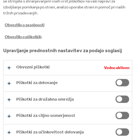
se strinjate s shranjevanjem vseh vrst piškotkov na vaši napravi za
drugačnem od normalnega telesa besedila.
izboljšanje pomikanja po strani, analizo uporabe strani in pomoč pri naših
tržnih prizadevanjih.
NEODVISNOST OD
Obvestilo o zasebnosti
JEZIKA JAVASCRIPT
Obvestilo o piškotkih
Če je jezik JavaScript ali drugi skriptni jeziki
Upravljanje prednostnih nastavitev za podajo soglasij
uporabljen za krmarjenje ali uporabo, je za primere,
da vaš brskalnik slednjih ne podpira, vzpostavljen
Obvezni piškotki
Vedno aktiven
alternativni mehanizem.
Piškotki za delovanje
BARVNI KONTRAST
Piškotki za družabna omrežja
Za zagotavljanje ustreznega kontrasta smo preverili
Piškotki za ciljno usmerjenost
kombinacije barv besedila in ozadja, s tem pa smo
preprečili tudi izstopanje posameznih informacij
Piškotki za učinkovitost delovanja
zgolj zaradi barve.