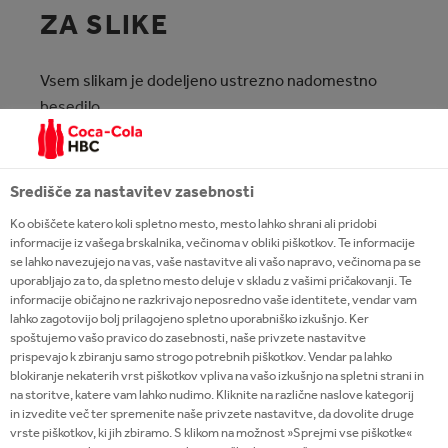
ZA SLIKE
Vsem slikam je dodeljeno ustrezno nadomestno
besedilo.
OZNAKE ZA NASLOVE
Središče za nastavitev zasebnosti
Oznake za naslove v obliki HTML se uporabljajo za
Ko obiščete katero koli spletno mesto, mesto lahko shrani ali pridobi
predstavitev strukture strani in zagotavljanje
informacije iz vašega brskalnika, večinoma v obliki piškotkov. Te informacije
se lahko navezujejo na vas, vaše nastavitve ali vašo napravo, večinoma pa se
podpore tehnologijam za pomoč uporabnikom, ki
uporabljajo za to, da spletno mesto deluje v skladu z vašimi pričakovanji. Te
slednjim omogoča krmarjenje med naslovi na strani.
informacije običajno ne razkrivajo neposredno vaše identitete, vendar vam
lahko zagotovijo bolj prilagojeno spletno uporabniško izkušnjo. Ker
spoštujemo vašo pravico do zasebnosti, naše privzete nastavitve
BESEDILO POVEZAVE
prispevajo k zbiranju samo strogo potrebnih piškotkov. Vendar pa lahko
blokiranje nekaterih vrst piškotkov vpliva na vašo izkušnjo na spletni strani in
na storitve, katere vam lahko nudimo. Kliknite na različne naslove kategorij
Vse hiperpovezave bi morale biti smiselne tudi zunaj
in izvedite več ter spremenite naše privzete nastavitve, da dovolite druge
konteksta in so jasno predstavljene v slogu besedila,
vrste piškotkov, ki jih zbiramo. S klikom na možnost »Sprejmi vse piškotke«