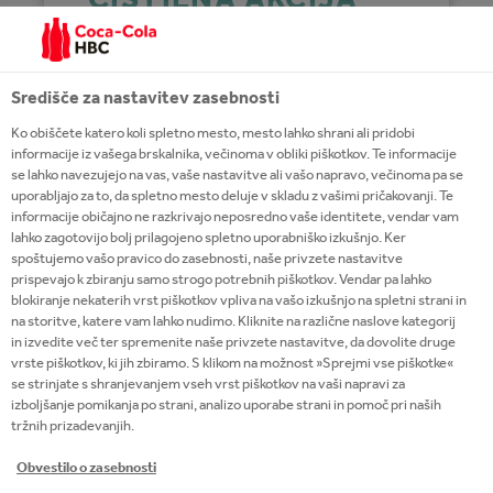
REKE SAVINJE
Središče za nastavitev zasebnosti
Ko obiščete katero koli spletno mesto, mesto lahko shrani ali pridobi
informacije iz vašega brskalnika, večinoma v obliki piškotkov. Te informacije
se lahko navezujejo na vas, vaše nastavitve ali vašo napravo, večinoma pa se
uporabljajo za to, da spletno mesto deluje v skladu z vašimi pričakovanji. Te
informacije običajno ne razkrivajo neposredno vaše identitete, vendar vam
lahko zagotovijo bolj prilagojeno spletno uporabniško izkušnjo. Ker
spoštujemo vašo pravico do zasebnosti, naše privzete nastavitve
Copyright © 2026
Coca-Cola HBC.
prispevajo k zbiranju samo strogo potrebnih piškotkov. Vendar pa lahko
All rights reserved.
blokiranje nekaterih vrst piškotkov vpliva na vašo izkušnjo na spletni strani in
na storitve, katere vam lahko nudimo. Kliknite na različne naslove kategorij
in izvedite več ter spremenite naše privzete nastavitve, da dovolite druge
vrste piškotkov, ki jih zbiramo. S klikom na možnost »Sprejmi vse piškotke«
se strinjate s shranjevanjem vseh vrst piškotkov na vaši napravi za
izboljšanje pomikanja po strani, analizo uporabe strani in pomoč pri naših
NAŠE POSLOVANJE
tržnih prizadevanjih.
Obvestilo o zasebnosti
KORISTNE INFORMACIJE