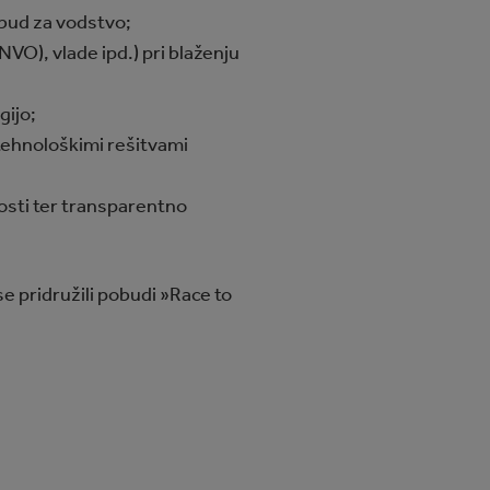
dbud za vodstvo;
NVO), vlade ipd.) pri blaženju
gijo;
 tehnološkimi rešitvami
vnosti ter transparentno
 pridružili pobudi »Race to