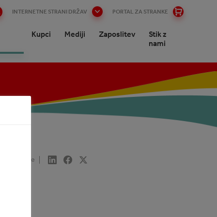
INTERNETNE STRANI DRŽAV
PORTAL ZA STRANKE
Kupci
Mediji
Zaposlitev
Stik z
nami
Share