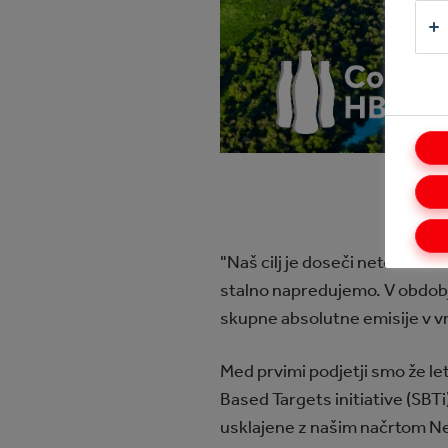
"Naš cilj je doseči neto ničeln
stalno napredujemo. V obdob
skupne absolutne emisije v vre
Med prvimi podjetji smo že le
Based Targets initiative (SBT
usklajene z našim načrtom 