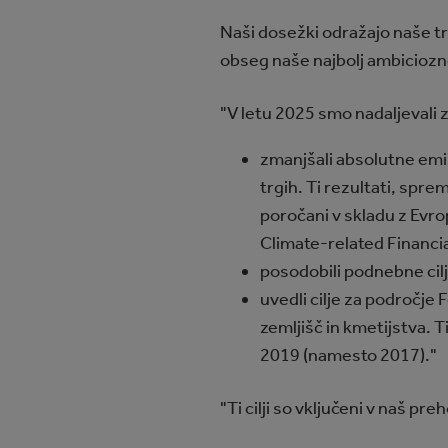
Naši dosežki odražajo naše tra
obseg naše najbolj ambiciozn
"V letu 2025 smo nadaljevali
zmanjšali absolutne emis
trgih. Ti rezultati, spr
poročani v skladu z Evro
Climate-related Financi
posodobili podnebne cilje
uvedli cilje za področje
zemljišč in kmetijstva. T
2019 (namesto 2017)."
"Ti cilji so vključeni v naš p