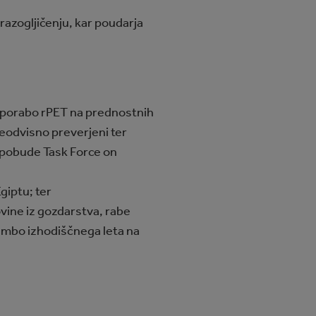
 razogljičenju, kar poudarja
n uporabo rPET na prednostnih
neodvisno preverjeni ter
i pobude Task Force on
giptu; ter
ovine iz gozdarstva, rabe
emembo izhodiščnega leta na