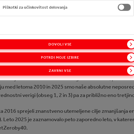
Piškotki za učinkovitost delovanja
DOVOLI VSE
POTRDI MOJE IZBIRE
ZAVRNI VSE
e emisije v celotni vrednostni verigi do leta 2040, pri čemer
ju med letoma 2010 in 2025 smo naše absolutne neposredn
dnostni verigi (obseg 1, 2 in 3) pa za približno eno tretjin
ta 2016 sprejeli znanstveno utemeljene cilje zmanjšanja e
i). Leto 2025 je zaznamovalo peto zaporedno leto, v katere
NetZeroby40.