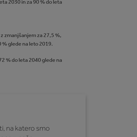
eta 2030 in za 90 % do leta
) z zmanjšanjem za 27,5 %,
90 % glede na leto 2019.
72 % do leta 2040 glede na
oti, na katero smo