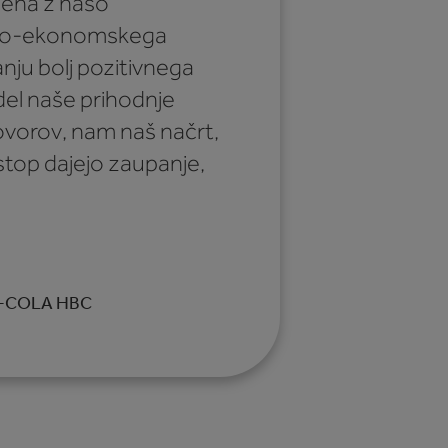
lajena z našo
beno-ekonomskega
anju bolj pozitivnega
 del naše prihodnje
ovorov, nam naš načrt,
istop dajejo zaupanje,
A-COLA HBC