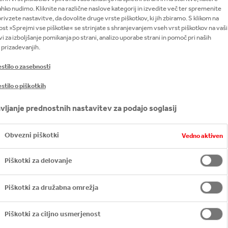
hko nudimo. Kliknite na različne naslove kategorij in izvedite več ter spremenite
 bomo naše neposredne emisije zmanjšali na absolutni mi
rivzete nastavitve, da dovolite druge vrste piškotkov, ki jih zbiramo. S klikom na
t »Sprejmi vse piškotke« se strinjate s shranjevanjem vseh vrst piškotkov na vaši
ugimi partnerji v vrednostni verigi odpravili 90 % našega ogl
i za izboljšanje pomikanja po strani, analizo uporabe strani in pomoč pri naših
 prizadevanjih.
stilo o zasebnosti
tilo o piškotkih
vljanje prednostnih nastavitev za podajo soglasij
Obvezni piškotki
Vedno aktiven
Piškotki za delovanje
Piškotki za družabna omrežja
Piškotki za ciljno usmerjenost