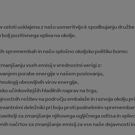
v celoti usklajena z našo usmeritvijo k spodbujanju dru
 bolj pozitivnega vpliva na okolje.
bnih spremembah in našo splošno okoljsko politiko bomo:
manjšanju vseh emisij v vrednostni verigi z:
vanjem porabe energije v našem poslovanju,
hnologij obnovljivih virov energije,
o učinkovitejših hladilnih naprav na trgu,
nostnih rešitev na področju embalaže in razvoja okolju p
levantnimi deležniki pri boju proti podnebnim sprememba
vitelji za zmanjšanje njihovega ogljičnega odtisa in vpli
nih načrtov za zmanjšanje emisij za vse naše dejavnosti i