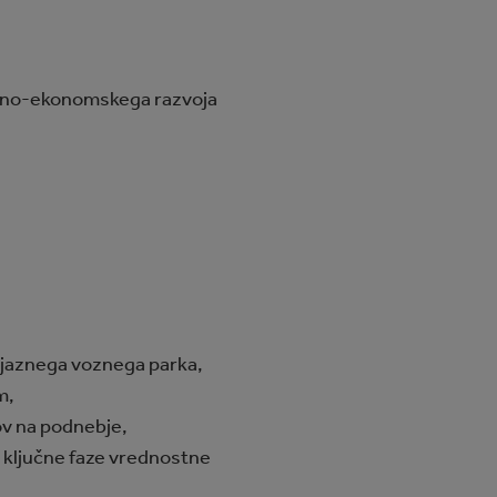
žbeno-ekonomskega razvoja
rijaznega voznega parka,
m,
vov na podnebje,
n ključne faze vrednostne