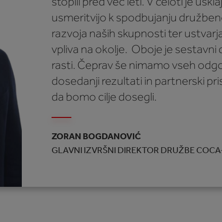
stopili pred več leti. V celoti je usk
usmeritvijo k spodbujanju druž
razvoja naših skupnosti ter ustvarj
vpliva na okolje. Oboje je sestavni
rasti. Čeprav še nimamo vseh odg
dosedanji rezultati in partnerski pr
da bomo cilje dosegli.
ZORAN BOGDANOVIĆ
GLAVNI IZVRŠNI DIREKTOR DRUŽBE COC