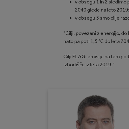
v obsegu 1 in 2 sledimo 
2040 glede na leto 2019
v obsegu 3 smo cilje razde
"Cilji, povezani z energijo, 
nato pa poti 1,5 °C do leta 2
Cilji FLAG: emisije na tem po
izhodišče iz leta 2019."