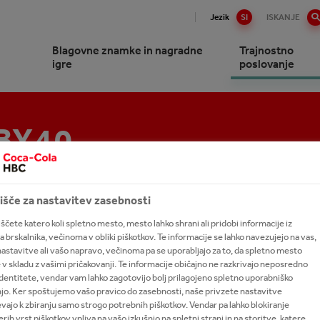
Jezik
SI
ISKANJE
Blagovne znamke in nagradne
Trajnostno
igre
poslovanje
BY40
Cola HBC Slovenija na kratko
Mission Refresh
International leadership trainee
program
izija, strategija in poslanstvo
vo podjetja
išče za nastavitev zasebnosti
dnos s podjetjem The Coca-
 Company
ščete katero koli spletno mesto, mesto lahko shrani ali pridobi informacije iz
etZeroby40
 brskalnika, večinoma v obliki piškotkov. Te informacije se lahko navezujejo na vas,
ke
astavitve ali vašo napravo, večinoma pa se uporabljajo za to, da spletno mesto
 v skladu z vašimi pričakovanji. Te informacije običajno ne razkrivajo neposredno
rjanje vrednosti za vse
dentitete, vendar vam lahko zagotovijo bolj prilagojeno spletno uporabniško
nike
40
jo. Ker spoštujemo vašo pravico do zasebnosti, naše privzete nastavitve
vajo k zbiranju samo strogo potrebnih piškotkov. Vendar pa lahko blokiranje
rih vrst piškotkov vpliva na vašo izkušnjo na spletni strani in na storitve, katere