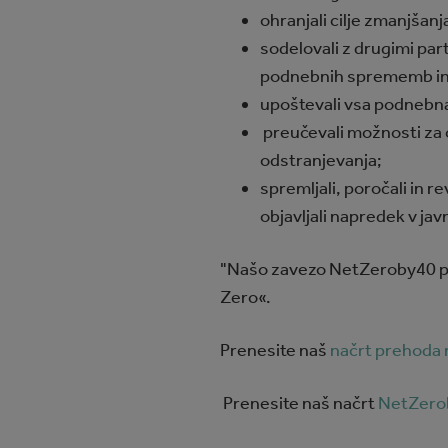
ohranjali cilje zmanjša
sodelovali z drugimi part
podnebnih sprememb in p
upoštevali vsa podnebna t
preučevali možnosti za o
odstranjevanja;
spremljali, poročali in re
objavljali napredek v javn
"Našo zavezo NetZeroby40 pod
Zero«.
Prenesite naš
načrt prehoda n
Prenesite naš načrt
NetZero