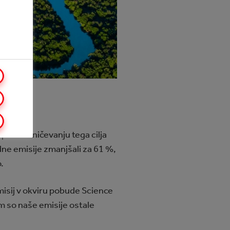
 pri uresničevanju tega cilja
e emisije zmanjšali za 61 %,
o.
misij v okviru pobude Science
m so naše emisije ostale