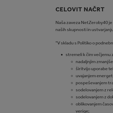
CELOVIT NAČRT
Naša zaveza NetZeroby40 je 
naših skupnosti in ustvarjanju
"V skladu s Politiko o podne
stremeli k čim večjemu z
nadaljnjim zmanjše
širitvijo uporabe te
uvajanjem energetsk
pospeševanjem traj
sodelovanjem z re
sodelovanjem z doba
oblikovanjem časov
verige;