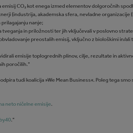
nja emisij CO₂ kot enega izmed elementov dolgoročnih spo
nerji (industrija, akademska sfera, nevladne organizacije (
rilagajanju nanje;
veganja in priložnosti ter jih vključevali v poslovno strate
bvladovanje preostalih emisij, vključno z biološkimi in/ali
vidirali emisije toplogrednih plinov, cilje, rezultate in akti
ih poročilih."
pira tudi koalicija »We Mean Business«. Poleg tega smo se
a neto ničelne emisije
.
by40
."