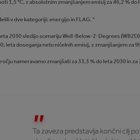
poti 1,5 °C, z absolutnim zmanjšanjem emisij za 46,2 % do l
;
lili v dve kategoriji: energijo in FLAG. "
do leta 2030 sledijo scenariju Well-Below-2-Degrees (WB2D
040, leta doseganja neto ničelnih emisij, z zmanjšanjem za 
dročju nameravamo zmanjšati za 33,3 % do leta 2030 in za 
Ta zaveza predstavlja končni cilj p