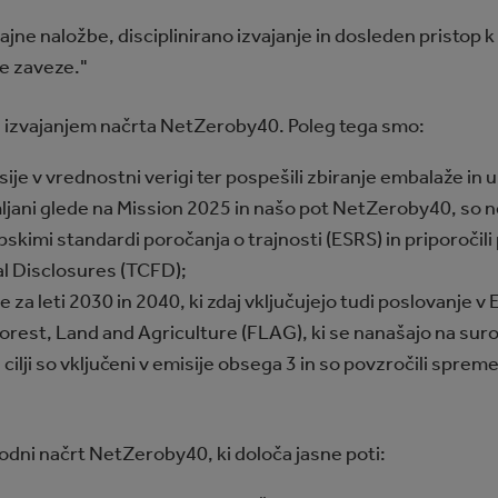
jne naložbe, disciplinirano izvajanje in dosleden pristop k
e zaveze."
 z izvajanjem načrta NetZeroby40. Poleg tega smo:
ije v vrednostni verigi ter pospešili zbiranje embalaže i
emljani glede na Mission 2025 in našo pot NetZeroby40, so 
pskimi standardi poročanja o trajnosti (ESRS) in priporočil
al Disclosures (TCFD);
 za leti 2030 in 2040, ki zdaj vključujejo tudi poslovanje v E
 Forest, Land and Agriculture (FLAG), ki se nanašajo na sur
i cilji so vključeni v emisije obsega 3 in so povzročili spr
rehodni načrt NetZeroby40, ki določa jasne poti: